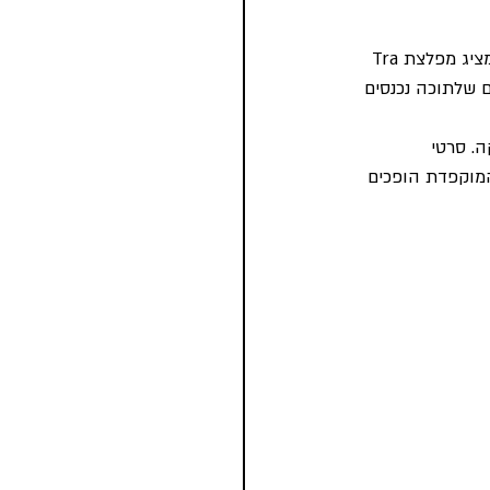
מהעבודות המהפנטות בתערוכה. של צמד הונגרים. מייצג, עם גישה עצמית אירונית, הפרויקט מציג מפלצת Tra 
 שלתוכה נכנסים 
. סרטי 
המוקפדת הופכים 