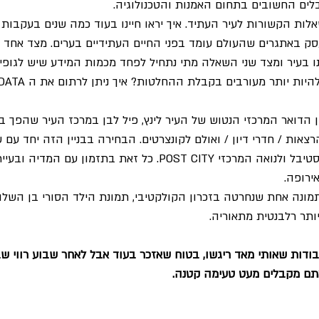
ים החשובים בתחום האמנות והטכנולוגיה.
ת הקשורות לעיר העתיד. איך יראו חיינו בעוד כמה שנים בעקבות ה
סק באתגרים שהעולם עומד בפני החיים העתידיים בערים. מצד אחד ט
ו בעיר ומצד שני השאלה מתי נתחיל לפחד מכמות המידע שיש לגופים 
 הדואר המרכזי הנטוש של העיר לינץ, פיל לבן במרכז העיר שהפך ב
רצאות / חדרי דיון / ואולם לקונצרטים. הבחירה בבניין הזה יחד עם
משמעות כפולה לשם הפסטיבל ולנואה המרכזי POST CITY. כל זאת בתזמון עם
ירופה.
מונה אחת שנחרטה בזכרון הקולקטיבי, תמונת הילד הסורי בן השל
ותר רלבנטית מתאוריה.
ודות שאותי מאד ריגשו, בטוח שאזכר בעוד אבל לאחר שבוע רווי שב
תם מקבלים מעט טעימה קטנה.