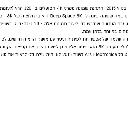
הקודם), התמונות ש
מ 8,192 × 4,320 פיקסלים. זרם הנתונים שנדרש כדי ליצור 
והים במיוחד בזמן אמת.
ה שלמה של אפשרויות לפיתוח וניסוי עם מושגי הדמיה חדשים. לפיכ
מהמרחב העמוק "הישן" לחלל העמוק 8K הוא שיפור אליו ניתן ליישם בצדק את קפי
את Deep Space 8K.