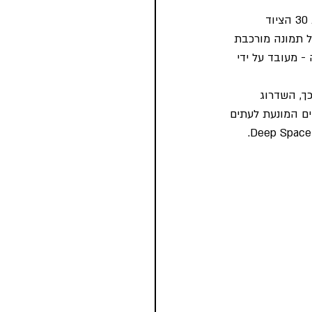
בעקבות שדרוג טכני גדול בקיץ 2015 והתקנת שמונה מקרני 4K הפועלים ב -120 הרץ (לעומת 30 הציוד 
הוקרנו במה ששמה שונה ל- Deep Space 8K היא ברזולוציה של 8K - כל תמונה מורכבת 
תמונות אלה - 23 ג'יגה-בייט בשנייה - מעובד על ידי 
ך, השדרוג 
צת הקוונטים המונעת לעתים 