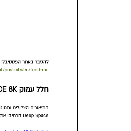
להסבר באתר הפסטיבל:
at/postcity/en/feed-me
חלל עמוק DEEP SPACE 8K
התיאורים הצלולים ותמונ
Deep Space הרחיבו את גבולות הכדאיות הטכנית. Deep Space מציג חווית צפייה אחרת.