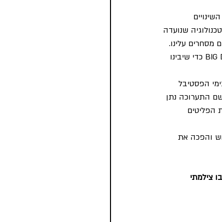
שינויים 
כנולוגיה שנועדה 
מסחרים עלינו. 
איך ניתן לגרום לתושבים להיות יותר מעורבים בקבלת ההחלטות? איך ניתן לרתום את ה BIG DATA כדי שיבינו 
ימי הפסטיבל 
 שם התערוכה נתן 
 המדיה ובעיית הפליטים 
וש והפכה את 
ו צילמתי 