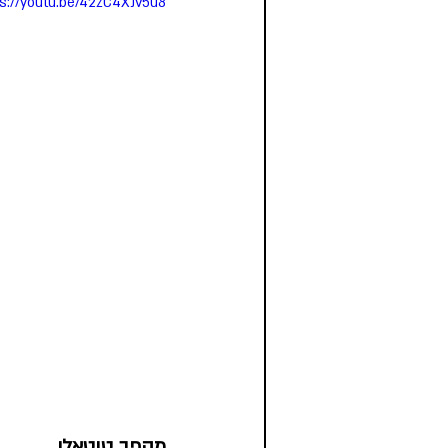
ps://youtu.be/42zC4XJv5u8
מהפך טוטאלי