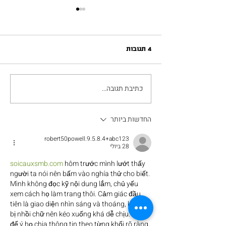
4 תגובות
ארטיביזם / אקטיביזם
כתיבת תגובה...
החדשות ביותר
robert50powell.9.5.8.4+abc123
28 ביולי
soicauxsmb.com
 hôm trước mình lướt thấy 
người ta nói nên bấm vào nghía thử cho biết. 
Mình không đọc kỹ nội dung lắm, chủ yếu 
xem cách họ làm trang thôi. Cảm giác đầu 
tiên là giao diện nhìn sáng và thoáng, không 
bị nhồi chữ nên kéo xuống khá dễ chịu. Mình 
để ý họ chia thông tin theo từng khối rõ ràng, 