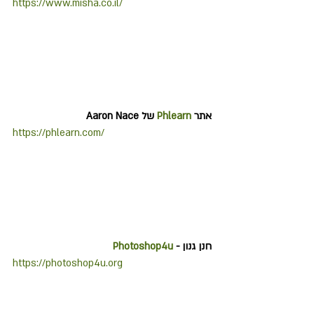
https://www.misha.co.il/
אתר 
Phlearn
 של 
Aaron Nace 
https://phlearn.com/
חנן גנון - 
Photoshop4u
https://photoshop4u.org