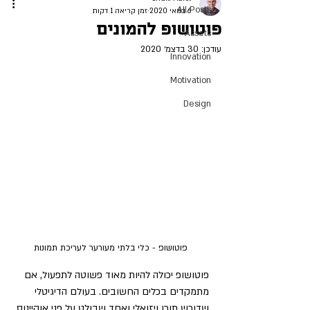
All Posts
6 במאי 2020
זמן קריאה 1 דקות
פוטושופ להמונים
Assets
עודכן:
30 בדצמ׳ 2020
Innovation
Motivation
Design
פוטושופ - כלי בלתי מעורער לעריכת תמונות
פוטושופ יכולה להיות מאוד פשוטה לתפעול, אם 
מתמקדים בכלים החשובים. בעולם הדיגיטלי 
שדורש תוכן ויזואלי ואחד שבולט על פני אוקיינוס 