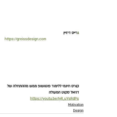
ג
רייס דיזיין
https://greissdesign.com
קורס חינמי ללימוד פוטושופ ממש מההתחלה של 
דניאל סקוט המעולה
https://youtu.be/IyR_uYsRdPs
Motivation
Design