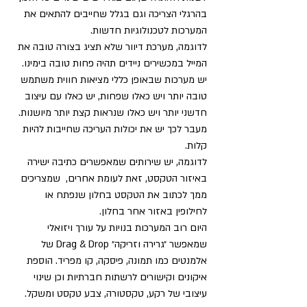
בהרגלי הצריכה וגם בגלל שחייבים להתאים את 
המערכות לטכנולוגיות חדשות.
לדוגמה, מערכת דיוור שלא תציג בצורה טובה את 
המייל במכשירים ניידים תהיה פחות טובה בימינו. 
יש מערכות שבאופן כללי מציאות חווית משתמש 
טובה יותר ויש כאלו שפחות, יש כאלו עם עיצוב 
חדשני יותר ויש כאלו שנראות קצת יותר מיושנות. 
מעבר לכך יש את יכולות העריכה שחייבות להיות 
קלות.
לדוגמה, יש שירותים שמאפשרים כתיבה ישירה 
באיזור הטקסט, זאת לעומת אחרים,  שמצריכים 
ממך לכתוב את הטקסט בחלון שנפתח או 
לחילופין באזור אחר בחלון.
היום רוב המערכות בנויות על עורך ויזואלי 
שמאפשר ״גרירה וזריקה״ Drag & Drop של 
אלמנטים כמו תמונה, פיסקה, קו מפריד. הוספת 
איקונים וקישורים לרשתות חברתיות וכן שינוי 
עיצובי של רקע, טקסטורה, צבע טקסט ומשקל.