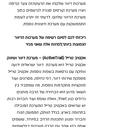
מערכות דיוור שלקחו את הרעיוןהזה צעד קדימה 
ויצרו מערכת קורסים סגורה לנרשמים בתוך 
מערכת הדיוור שלהם. לדעתי זה יתרון לעומת 
התממשקות עם מערכת חיצונית נוספת.
ריכזתי לכם לסיום רשימה של מערכות הדיוור 
הנפוצות ביותר,לפחות אלה שאני מכיר
אקטיב טרייל (ActiveTrail) – מערכת דיוור ושיווק
אקטיב טרייל היא מערכת  דיוור ישראלית ידועה 
וותיקה עם גרסאות בשפות נוספות. אקטיב טרייל 
מספקת שירותי דיוור, דפי נחיתה, מסרונים ועוד 
פונקציות מתקדמות נוספות, מה שמסביר בין 
השאר מדוע היא הבחירה של הרבה מותגים 
גדולים כגון Ynet, וואלה שופס ועוד חברות רבות.
יש שרואים באקטיב טרייל המערכת המובילה 
בתחומה בארץ, בגלל הוותק, הממשק הנוח 
והברור ומגוון התכונות הרחב במיוחד, ששמים 
אותה בקו אחד עם הרבה מערכות בינלאומיות. 