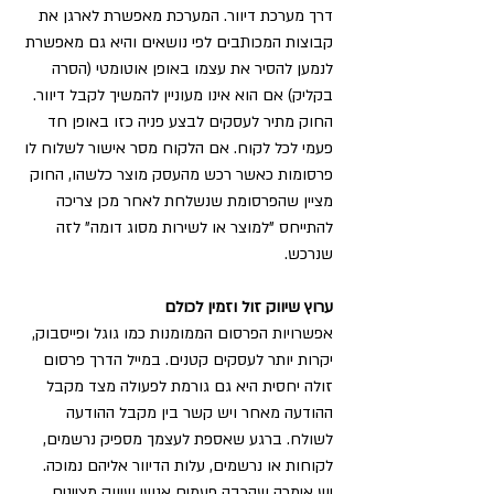
דרך מערכת דיוור. המערכת מאפשרת לארגן את 
קבוצות המכותבים לפי נושאים והיא גם מאפשרת 
לנמען להסיר את עצמו באופן אוטומטי (הסרה 
בקליק) אם הוא אינו מעוניין להמשיך לקבל דיוור. 
החוק מתיר לעסקים לבצע פניה כזו באופן חד 
פעמי לכל לקוח. אם הלקוח מסר אישור לשלוח לו 
פרסומות כאשר רכש מהעסק מוצר כלשהו, החוק 
מציין שהפרסומת שנשלחת לאחר מכן צריכה 
להתייחס "למוצר או לשירות מסוג דומה" לזה 
שנרכש.
ערוץ שיווק זול וזמין לכולם
אפשרויות הפרסום הממומנות כמו גוגל ופייסבוק, 
יקרות יותר לעסקים קטנים. במייל הדרך פרסום 
זולה יחסית היא גם גורמת לפעולה מצד מקבל 
ההודעה מאחר ויש קשר בין מקבל ההודעה 
לשולח. ברגע שאספת לעצמך מספיק נרשמים, 
לקוחות או נרשמים, עלות הדיוור אליהם נמוכה.
יש אימרה שהרבה פעמים אנשי שיווק מציינים 