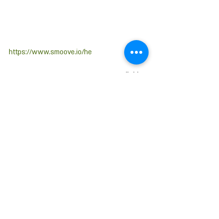
https://www.smoove.io/he
Mailchimp
מייל-צ’ימפ בתור החברה הגדולה בתחום הדיוור 
בדואר-אלקטרוני בעולם.יש לשימפנזת הדואר לא 
מעט מעריצים בגלל העיצוב וה’קוליות’ הכללית 
שהשירות והעיצוב מנסה להשרות עליך בזמן 
השימוש במערכת.
אפשר לומר שהיא מככבת כמערכת דיוור בעולם 
הסארטאפים ובסצינה ההיפסטרית.
למען האמת, זה באמת נחמד. עם זאת, 
במיילצ’ימפ לעיתים שמים יותר מידי דגש של 
המגניבות והשיווק עצמי מאשר פי’צרים חשובים.
למיילצ׳ימפ אין להם אפשרות ליצור אוטומציות 
בצורה ויזואלית, ודרך ניהול הרשימות שלהם שונה 