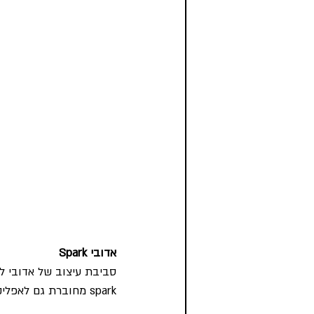
אדובי Spark
סביבת עיצוב של אדובי 
spark מחוברת גם לאפליקציה וקל להכין איתה באנרים גם בדסקטופ וגם בנייד.