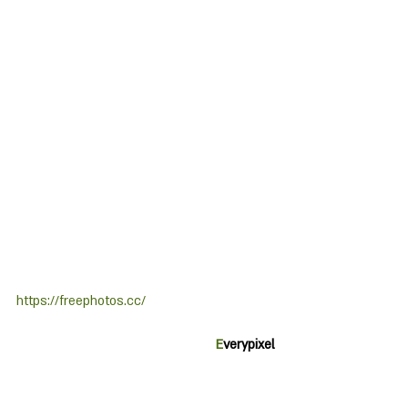
https://freephotos.cc/
E
verypixel