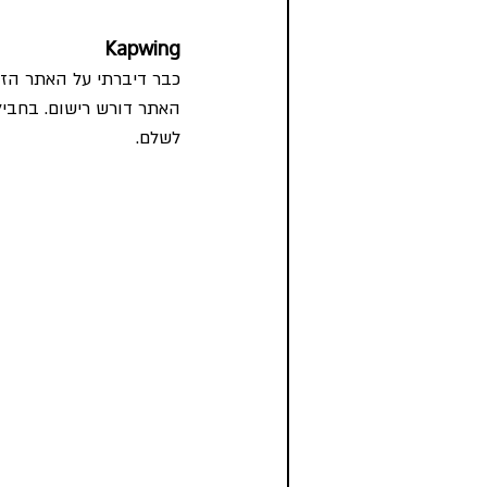
Kapwing
כבר דיברתי על האתר הזה כי Kapwing הוא כלי עריכה והוא מציע עוד כ
האתר דורש רישום. בחבילה
לשלם.