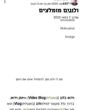
All Posts
10 במאי 2020
זמן קריאה 3 דקות
ולוגים מומלצים
Assets
עודכן:
7 במאי 2022
Innovation
Motivation
Design
תנו לי ולוג טוב להתחיל איתו את היום
וידאו בלוג 
(ב
אנגלית
:
Video Blog
) או
יומן וידאו
, 
בדרך כלל מקוצר למילה
ולוג 
(באנגלית:
Vlog
) הוא 
סוג של
בלוג
שעבורו המדיום הוא
וידאו
, והוא סוג 