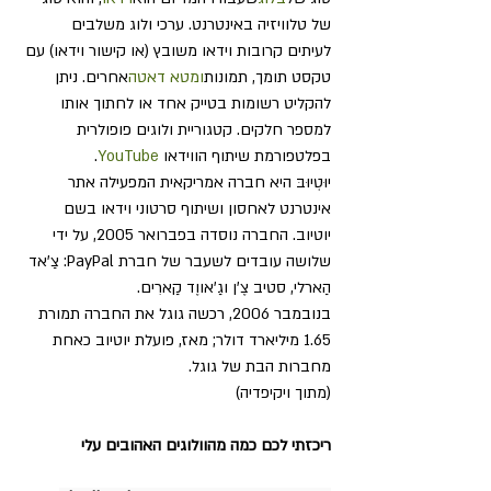
של טלוויזיה באינטרנט. ערכי ולוג משלבים 
לעיתים קרובות וידאו משובץ (או קישור וידאו) עם 
טקסט תומך, תמונות
ומטא דאטה
אחרים. ניתן 
להקליט רשומות בטייק אחד או לחתוך אותו 
למספר חלקים. קטגוריית ולוגים פופולרית 
בפלטפורמת שיתוף הווידאו 
YouTube
.
יוּטְיוּבּ היא חברה אמריקאית המפעילה אתר 
אינטרנט לאחסון ושיתוף סרטוני וידאו בשם 
יוטיוב. החברה נוסדה בפברואר 2005, על ידי 
שלושה עובדים לשעבר של חברת PayPal: צַ'אד 
הַארלי, סטיב צֶ'ן וגַ'אווֶד קַארִים. 
בנובמבר 2006, רכשה גוגל את החברה תמורת 
1.65 מיליארד דולר; מאז, פועלת יוטיוב כאחת 
מחברות הבת של גוגל.
(מתוך ויקיפדיה)
ריכזתי לכם כמה מהוולוגים האהובים עלי