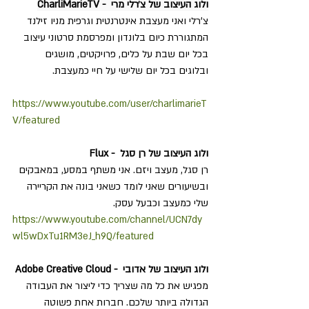
ולוג העיצוב של צ׳רלי מרי  - CharliMarieTV
צ'רלי ואני מעצבת אינטרנטית וגרפית מניו זילנד 
המתגוררת כיום בלונדון ומפרסמת סרטוני עיצוב 
בכל יום שבת על כלים, פרויקטים, מושגים 
ובלוגים בכל יום שלישי על חיי כמעצבת.
https://www.youtube.com/user/charlimarieT
V/featured
ולוג העיצוב של רן סגל  - Flux
רן סגל, מעצב ויזם. אני משתף במסע, במאבקים 
ובשיעורים שאני לומד כשאני בונה את הקריירה 
שלי כמעצב וכבעל עסק.
https://www.youtube.com/channel/UCN7dy
wl5wDxTu1RM3eJ_h9Q/featured
ולוג העיצוב של אדובי  - 
Adobe Creative Cloud
מפגיש את כל מה שצריך כדי ליצור את העבודה 
הגדולה ביותר שלכם. חברות אחת פשוטה 