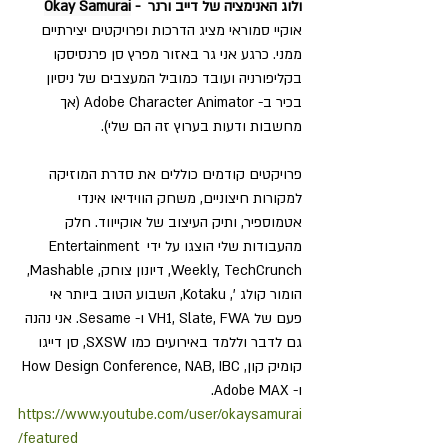
ולוג האנימציה של דייב ורנר  - 
Okay Samurai
אוקיי סמוראי מציג הדרכות ופרויקטים יצירתיים 
ממני. כרגע אני גר באזור מפרץ סן פרנסיסקו 
בקליפורניה ועובד כמוביל המעצבים של ניסיון 
בכיר ב- Adobe Character Animator (אך 
מחשבות ודעות בערוץ זה הם שלי).
פרויקטים קודמים כוללים את סדרת המוזיקה 
למקורות חיצוניים, משחק הווידיאו אינדי 
אטמוספיר, ותיק העיצוב של אוקייווד. חלק 
מהעבודות שלי הוצגו על ידי Entertainment 
Weekly, TechCrunch, דיונון צוחק, Mashable, 
הומור קולג ', Kotaku, השבוע הטוב ביותר אי 
פעם של VH1, Slate, FWA ו- Sesame. אני נהנה 
גם לדבר וללמד באירועים כמו SXSW, סן דייגו 
קומיק קון, How Design Conference, NAB, IBC 
ו- Adobe MAX.
https://www.youtube.com/user/okaysamurai
/featured