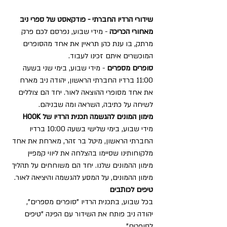
שידורי הרדיו החברתי - פודקאסט של ספרי ניב
מאחורי הכריכה
 - מידי שבוע, נפרסם לכם פרק 
מרתק, בו ענת כהן תראיין את אחד מהסופרים 
המוכשרים איתם זכינו לעבוד.
סופרים מספרים
 - מידי שבוע, בימי שני בשעה 
11:00 ברדיו החברתי הראשון, יהודה ניב מארח 
את אחד מסופרי ההוצאה לאור. יחד הם צוללים 
לשיחה על כתיבה, השראה ומה שבניהם.
מימון המונים להגשמה תכנית הרדיו של HOOK
מידי שבוע, בימי שלישי בשעה 10:00 ברדיו 
החברתי הראשון, מיטל בר זהר, מארחת את אחד 
מלקוחותינו שסיימו בהצלחה את ליווי קמפיין 
מימון ההמונים שלנו. יחד הם משוחחים על תהליך 
מימון ההמונים, על המסע להגשמה והיציאה לאור.
טיפים לכותבים
בכל שבוע, בתכנית הרדיו "סופרים מספרים", 
יהודה ניב פותח את השידור עם הפינה "טיפים 
לסופרים".