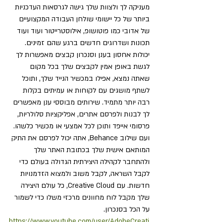
מעניקה לך ולצוות שלך גישה לגרסאות העדכניות 
ביותר של כל יישומי שולחן העבודה המקצועיים 
של אדובי כמו פוטושופ, אילוסטרייטור ועוד ועוד 
תכונות ושדרוגים חדשים ברגע שהם זמינים. 
יכולות אחסון בענן וסנכרון קבצים מאפשרות לך 
לגשת באופן אמין לקבצים שלך בכל מקום 
שאתה נמצא, אפילו במכשיר הנייד שלך, ותוכל 
לשתף מושגים עם לקוחות או עמיתים בקלות 
רבה יותר מתמיד. שירותים מבוססי ענן מאפשרים 
לך לבנות ולפרסם אתרים, אפליקציות סלולריות, 
פרסומי אייפד ותוכן לכל אמצעי או מכשיר כלשהו. 
ועם שילוב Behance, אתה יכול לפרסם את התיק 
המותאם אישית שלך בכתובת האתר שלך 
ולהתחבר לקהילה היצירתית הגדולה בעולם כדי 
לקבל השראה, לקבל משוב ולמצוא הזדמנויות 
חדשות. עם Creative Cloud, כל עולם היצירה 
שלך מקבל לוח מחוונים מרכזי משלו כדי לשמור 
על הכל בסנכרון.
https://www.youtube.com/user/AdobeCreati