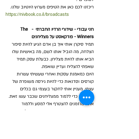
ריכזנו לכם כאן את הטיפים מערוץ היוטיוב שלנו.
https://nivbook.co.il/broadcasts
חני עבודי - שידורי הרדיו החברתי  -  The 
Winners - פודקאסט על מצליחנים
תמיד סיקרן אותי איך בן אדם הגיע להיות סיפור 
הצלחה, מה הוביל אותו לשם, מה באישיות שלו 
הביא אותו להיות מצליחן. כבעלת עסק תמיד 
שאפתי להצליח ועדיין שואפת.
היום כמאמנת עסקית ואחרי שעשיתי עשרות 
קורסים וסדנאות כדי להיות גירסה משופרת של 
עצמי, מעניין אותי לחקור בעצמי גם בכלים 
שרכשתי כדי ללמוד ממצליחנים שכבר עשו זאת.
אתם מוזמנים להצטרף אלי למסע וללמוד 
מהגיבורים השונים שיככבו בראיונות. נלמד מה 
הניע אותם, מה הסיפור שלהם, מה האני מאמין 
שלהם, מה ה-DNA של מצליחן ועוד...
אם יש לכם שאלות למרואינים, מוזמנים לשלוח 