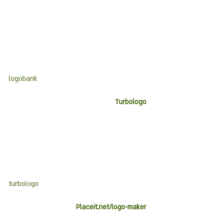
logobank
Turbologo
turbologo
Placeit.net/logo-maker